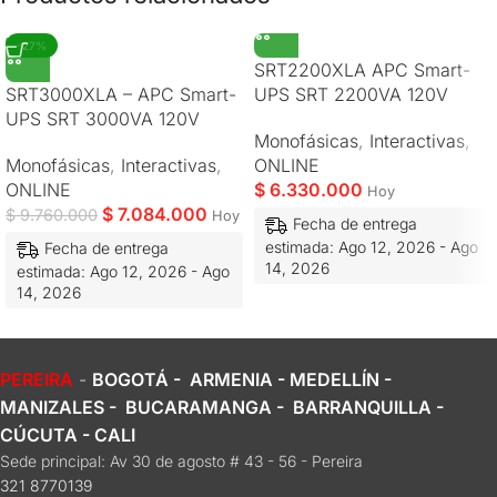
-27%
SRT2200XLA APC Smart-
SRT3000XLA – APC Smart-
UPS SRT 2200VA 120V
UPS SRT 3000VA 120V
Monofásicas
,
Interactivas
,
Monofásicas
,
Interactivas
,
ONLINE
ONLINE
$
6.330.000
Hoy
$
7.084.000
$
9.760.000
Hoy
Fecha de entrega
estimada: Ago 12, 2026 - Ago
Fecha de entrega
14, 2026
estimada: Ago 12, 2026 - Ago
14, 2026
PEREIRA
-
BOGOTÁ - ARMENIA - MEDELLÍN -
MANIZALES - BUCARAMANGA - BARRANQUILLA -
CÚCUTA - CALI
Sede principal: Av 30 de agosto # 43 - 56 - Pereira
321 8770139