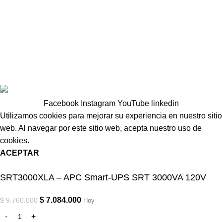
TikTok
Nuestra Marca Power Energy
Donde estamos Ubicados
Agendar una Visita
Copyright 2025 -
LA CASA DE LA UPS
- Designed by
ITN
COLOMBIA SAS
.
Facebook
Instagram
YouTube
linkedin
Utilizamos cookies para mejorar su experiencia en nuestro sitio
web. Al navegar por este sitio web, acepta nuestro uso de
cookies.
ACEPTAR
SRT3000XLA – APC Smart-UPS SRT 3000VA 120V
$
7.084.000
$
9.760.000
Hoy