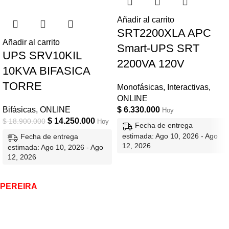
Añadir al carrito
SRT2200XLA APC
Añadir al carrito
Smart-UPS SRT
UPS SRV10KIL
2200VA 120V
10KVA BIFASICA
TORRE
Monofásicas
,
Interactivas
,
ONLINE
Bifásicas
,
ONLINE
$
6.330.000
Hoy
$
14.250.000
$
18.900.000
Hoy
Fecha de entrega
estimada: Ago 10, 2026 - Ago
Fecha de entrega
12, 2026
estimada: Ago 10, 2026 - Ago
12, 2026
PEREIRA
-
BOGOTÁ - ARMENIA - MEDELLÍN -
MANIZALES - BUCARAMANGA - BARRANQUILLA -
CÚCUTA - CALI
Sede principal: Av 30 de agosto # 43 - 56 - Pereira