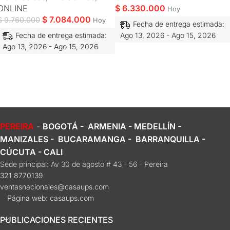
ONLINE
$
6.330.000
Hoy
$
7.084.000
$
9.760.000
Hoy
Fecha de entrega estimada:
Ago 13, 2026 - Ago 15, 2026
Fecha de entrega estimada:
Ago 13, 2026 - Ago 15, 2026
PEREIRA
-
BOGOTÁ - ARMENIA - MEDELLÍN -
MANIZALES - BUCARAMANGA - BARRANQUILLA -
CÚCUTA - CALI
Sede principal: Av 30 de agosto # 43 - 56 - Pereira
321 8770139
ventasnacionales@casaups.com
Página web: casaups.com
PUBLICACIONES RECIENTES