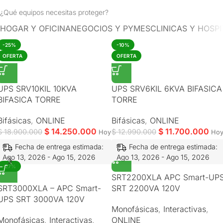
¿Qué equipos necesitas proteger?
HOGAR Y OFICINA
NEGOCIOS Y PYMES
CLINICAS Y HOSP
-25%
-10%
OFERTA
OFERTA
UPS SRV10KIL 10KVA
UPS SRV6KIL 6KVA BIFASICA
BIFASICA TORRE
TORRE
Bifásicas
,
ONLINE
Bifásicas
,
ONLINE
$
14.250.000
$
11.700.000
$
18.900.000
$
12.990.000
Hoy
Ho
Fecha de entrega estimada:
Fecha de entrega estimada:
Ago 13, 2026 - Ago 15, 2026
Ago 13, 2026 - Ago 15, 2026
-27%
SRT2200XLA APC Smart-UP
SRT3000XLA – APC Smart-
SRT 2200VA 120V
UPS SRT 3000VA 120V
Monofásicas
,
Interactivas
,
Monofásicas
,
Interactivas
,
ONLINE