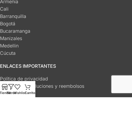
Armenia
Cali
Barranquilla
Bogotá
Bucaramanga
Manizales
Medellin
Cúcuta
ENLACES IMPORTANTES
Política de privacidad
Política de devoluciones y reembolsos
FAQs
Tienda
Filtros
Wishlist
Carrito
Contáctanos
REDES SOCIALES
Instagram